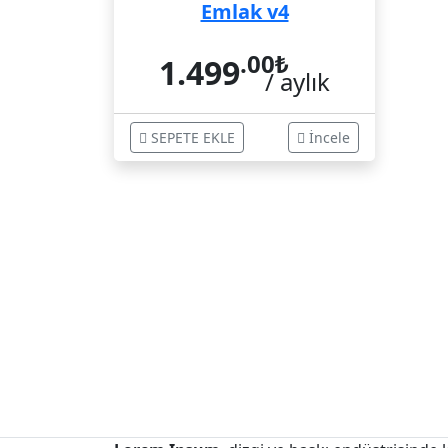
Emlak v4
.00
₺
1.499
/ aylık
SEPETE EKLE
İncele