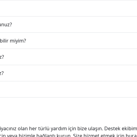
unuz?
ilir miyim?
z?
z?
orularınız mı var?
iyacınız olan her türlü yardım için bize ulaşın. Destek ekibim
çin veya bizimle bağlantı kurun. Size hizmet etmek için bura