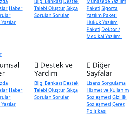
ızda
Bilgi Bankası
Destek
Muhasebe Yazılım
slar
Haber
Talebi Oluştur
Sıkça
Paketi
Sigorta
rular
Sorulan Sorular
Yazılım Paketi
 Yazılar
Hukuk Yazılım
Paketi
Doktor /
Medikal Yazılımı
umsal
Destek ve
Diğer
er
Yardım
Sayfalar
ızda
Bilgi Bankası
Destek
Lisans Sorgulama
slar
Haber
Talebi Oluştur
Sıkça
Hizmet ve Kullanım
rular
Sorulan Sorular
Sözleşmesi
Gizlilik
 Yazılar
Sözleşmesi
Çerez
Politikası