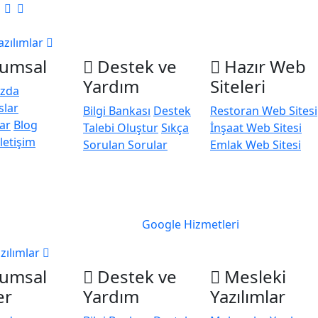
azılımlar
umsal
Destek ve
Hazır Web
Yardım
Siteleri
ızda
slar
Bilgi Bankası
Destek
Restoran Web Sitesi
ar
Blog
Talebi Oluştur
Sıkça
İnşaat Web Sitesi
İletişim
Sorulan Sorular
Emlak Web Sitesi
Google Hizmetleri
zılımlar
umsal
Destek ve
Mesleki
er
Yardım
Yazılımlar