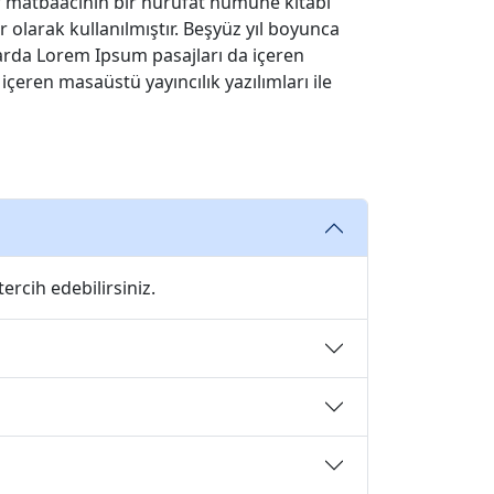
ir matbaacının bir hurufat numune kitabı
r olarak kullanılmıştır. Beşyüz yıl boyunca
arda Lorem Ipsum pasajları da içeren
eren masaüstü yayıncılık yazılımları ile
ercih edebilirsiniz.