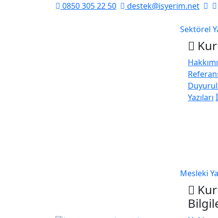
0850 305 22 50
destek@isyerim.net
Sektörel Y
Kur
Hakkım
Referan
Duyurul
Yazıları
Mesleki Ya
Kur
Bilgil