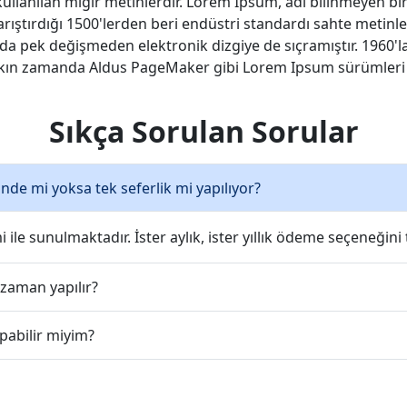
 kullanılan mıgır metinlerdir. Lorem Ipsum, adı bilinmeyen b
arıştırdığı 1500'lerden beri endüstri standardı sahte metinle
a pek değişmeden elektronik dizgiye de sıçramıştır. 1960'l
yakın zamanda Aldus PageMaker gibi Lorem Ipsum sürümleri iç
Sıkça Sorulan Sorular
nde mi yoksa tek seferlik mi yapılıyor?
le sunulmaktadır. İster aylık, ister yıllık ödeme seçeneğini t
 zaman yapılır?
pabilir miyim?