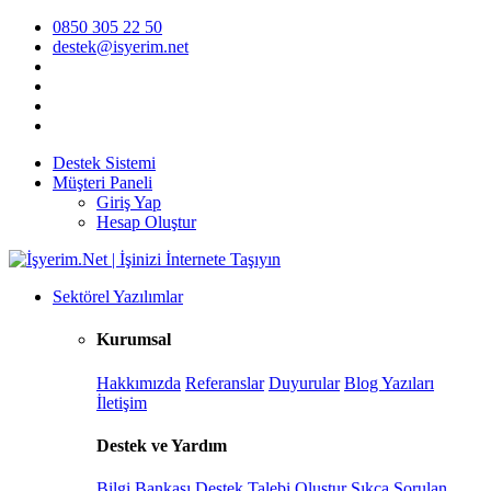
0850 305 22 50
destek@isyerim.net
Destek Sistemi
Müşteri Paneli
Giriş Yap
Hesap Oluştur
Sektörel Yazılımlar
Kurumsal
Hakkımızda
Referanslar
Duyurular
Blog Yazıları
İletişim
Destek ve Yardım
Bilgi Bankası
Destek Talebi Oluştur
Sıkça Sorulan