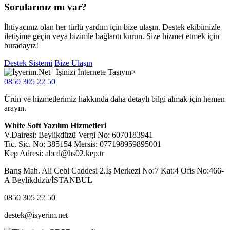
Sorularınız mı var?
İhtiyacınız olan her türlü yardım için bize ulaşın. Destek ekibimizle
iletişime geçin veya bizimle bağlantı kurun. Size hizmet etmek için
buradayız!
Destek Sistemi
Bize Ulaşın
0850 305 22 50
Ürün ve hizmetlerimiz hakkında daha detaylı bilgi almak için hemen
arayın.
White Soft Yazılım Hizmetleri
V.Dairesi: Beylikdüzü Vergi No: 6070183941
Tic. Sic. No: 385154 Mersis: 077198959895001
Kep Adresi: abcd@hs02.kep.tr
Barış Mah. Ali Cebi Caddesi 2.İş Merkezi No:7 Kat:4 Ofis No:466-
A Beylikdüzü/İSTANBUL
0850 305 22 50
destek@isyerim.net