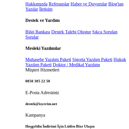
Hakkımızda
Referanslar
Haber ve Duyurular
Blog'tan
Yazılar
İletişim
Destek ve Yardım
Bilgi Bankası
Destek Talebi Oluştur
Sıkça Sorulan
Sorular
Mesleki Yazılımlar
Muhasebe Yazılım Paketi
Sigorta Yazılım Paketi
Hukuk
Yazılım Paketi
Doktor / Medikal Yazılımı
Müşteri Hizmetleri
0850 305 22 50
E-Posta Adresimiz
destek@isyerim.net
Kampanya
Hoşgeldin İndirimi İçin Lütfen Bize Ulaşın