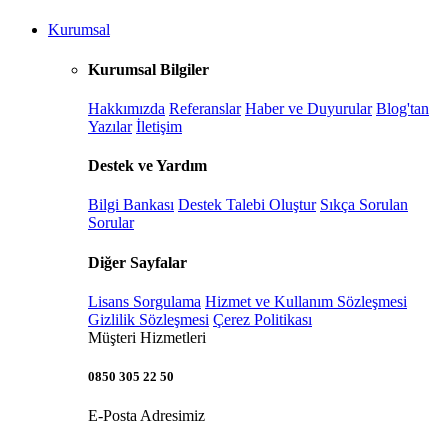
Kurumsal
Kurumsal Bilgiler
Hakkımızda
Referanslar
Haber ve Duyurular
Blog'tan
Yazılar
İletişim
Destek ve Yardım
Bilgi Bankası
Destek Talebi Oluştur
Sıkça Sorulan
Sorular
Diğer Sayfalar
Lisans Sorgulama
Hizmet ve Kullanım Sözleşmesi
Gizlilik Sözleşmesi
Çerez Politikası
Müşteri Hizmetleri
0850 305 22 50
E-Posta Adresimiz