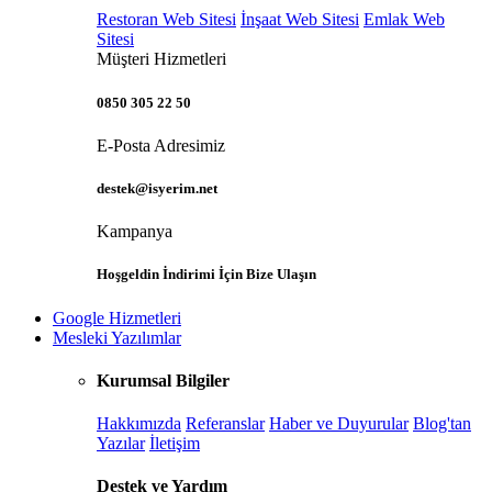
Restoran Web Sitesi
İnşaat Web Sitesi
Emlak Web
Sitesi
Müşteri Hizmetleri
0850 305 22 50
E-Posta Adresimiz
destek@isyerim.net
Kampanya
Hoşgeldin İndirimi İçin Bize Ulaşın
Google Hizmetleri
Mesleki Yazılımlar
Kurumsal Bilgiler
Hakkımızda
Referanslar
Haber ve Duyurular
Blog'tan
Yazılar
İletişim
Destek ve Yardım