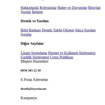
Hakkımızda
Referanslar
Haber ve Duyurular
Blog'tan
Yazılar
İletişim
Destek ve Yardım
Bilgi Bankası
Destek Talebi Oluştur
Sıkça Sorulan
Sorular
Diğer Sayfalar
Lisans Sorgulama
Hizmet ve Kullanım Sözleşmesi
Gizlilik Sözleşmesi
Çerez Politikası
Müşteri Hizmetleri
0850 305 22 50
E-Posta Adresimiz
destek@isyerim.net
Kampanya