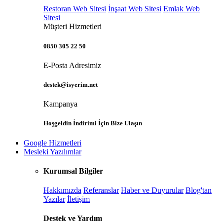
Restoran Web Sitesi
İnşaat Web Sitesi
Emlak Web
Sitesi
Müşteri Hizmetleri
0850 305 22 50
E-Posta Adresimiz
destek@isyerim.net
Kampanya
Hoşgeldin İndirimi İçin Bize Ulaşın
Google Hizmetleri
Mesleki Yazılımlar
Kurumsal Bilgiler
Hakkımızda
Referanslar
Haber ve Duyurular
Blog'tan
Yazılar
İletişim
Destek ve Yardım