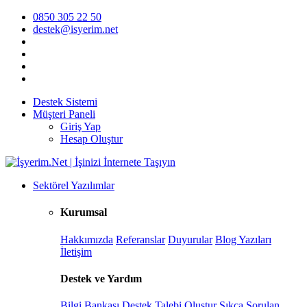
0850 305 22 50
destek@isyerim.net
Destek Sistemi
Müşteri Paneli
Giriş Yap
Hesap Oluştur
Sektörel Yazılımlar
Kurumsal
Hakkımızda
Referanslar
Duyurular
Blog Yazıları
İletişim
Destek ve Yardım
Bilgi Bankası
Destek Talebi Oluştur
Sıkça Sorulan