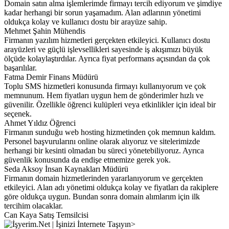
Domain satın alma işlemlerimde firmayı tercih ediyorum ve şimdiye
kadar herhangi bir sorun yaşamadım. Alan adlarının yönetimi
oldukça kolay ve kullanıcı dostu bir arayüze sahip.
Mehmet Şahin
Mühendis
Firmanın yazılım hizmetleri gerçekten etkileyici. Kullanıcı dostu
arayüzleri ve güçlü işlevsellikleri sayesinde iş akışımızı büyük
ölçüde kolaylaştırdılar. Ayrıca fiyat performans açısından da çok
başarılılar.
Fatma Demir
Finans Müdürü
Toplu SMS hizmetleri konusunda firmayı kullanıyorum ve çok
memnunum. Hem fiyatları uygun hem de gönderimler hızlı ve
güvenilir. Özellikle öğrenci kulüpleri veya etkinlikler için ideal bir
seçenek.
Ahmet Yıldız
Öğrenci
Firmanın sunduğu web hosting hizmetinden çok memnun kaldım.
Personel başvurularını online olarak alıyoruz ve sitelerimizde
herhangi bir kesinti olmadan bu süreci yönetebiliyoruz. Ayrıca
güvenlik konusunda da endişe etmemize gerek yok.
Seda Aksoy
İnsan Kaynakları Müdürü
Firmanın domain hizmetlerinden yararlanıyorum ve gerçekten
etkileyici. Alan adı yönetimi oldukça kolay ve fiyatları da rakiplere
göre oldukça uygun. Bundan sonra domain alımlarım için ilk
tercihim olacaklar.
Can Kaya
Satış Temsilcisi