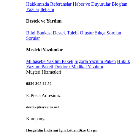
Hakkımızda
Referanslar
Haber ve Duyurular
Blog'tan
Yazılar
İletişim
Destek ve Yardım
Bilgi Bankası
Destek Talebi Oluştur
Sıkça Sorulan
Sorular
Mesleki Yazılımlar
Muhasebe Yazılım Paketi
Sigorta Yazılım Paketi
Hukuk
Yazılım Paketi
Doktor / Medikal Yazılımı
Müşteri Hizmetleri
0850 305 22 50
E-Posta Adresimiz
destek@isyerim.net
Kampanya
Hoşgeldin İndirimi İçin Lütfen Bize Ulaşın