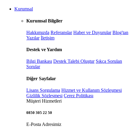
Kurumsal
Kurumsal Bilgiler
Hakkımızda
Referanslar
Haber ve Duyurular
Blog'tan
Yazılar
İletişim
Destek ve Yardım
Bilgi Bankası
Destek Talebi Oluştur
Sıkça Sorulan
Sorular
Diğer Sayfalar
Lisans Sorgulama
Hizmet ve Kullanım Sözleşmesi
Gizlilik Sözleşmesi
Çerez Politikası
Müşteri Hizmetleri
0850 305 22 50
E-Posta Adresimiz