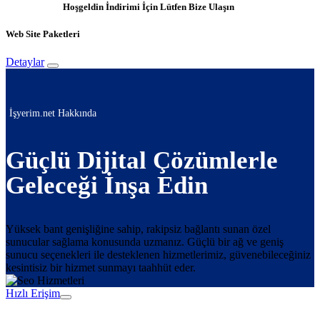
Hoşgeldin İndirimi İçin Lütfen Bize Ulaşın
Web Site Paketleri
Detaylar
İşyerim.net Hakkında
Güçlü Dijital Çözümlerle
Geleceği İnşa Edin
Yüksek bant genişliğine sahip, rakipsiz bağlantı sunan özel
sunucular sağlama konusunda uzmanız. Güçlü bir ağ ve geniş
sunucu seçenekleri ile desteklenen hizmetlerimiz, güvenebileceğiniz
kesintisiz bir hizmet sunmayı taahhüt eder.
Hızlı Erişim