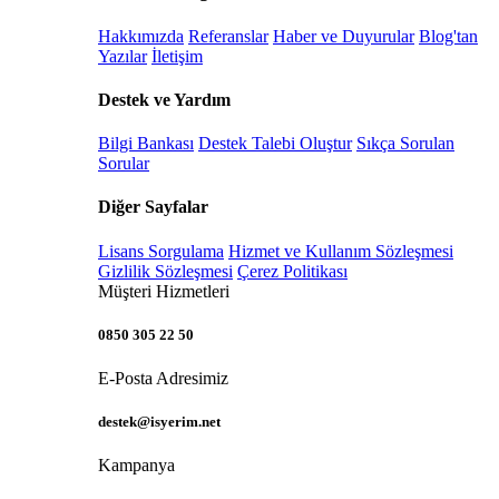
Hakkımızda
Referanslar
Haber ve Duyurular
Blog'tan
Yazılar
İletişim
Destek ve Yardım
Bilgi Bankası
Destek Talebi Oluştur
Sıkça Sorulan
Sorular
Diğer Sayfalar
Lisans Sorgulama
Hizmet ve Kullanım Sözleşmesi
Gizlilik Sözleşmesi
Çerez Politikası
Müşteri Hizmetleri
0850 305 22 50
E-Posta Adresimiz
destek@isyerim.net
Kampanya