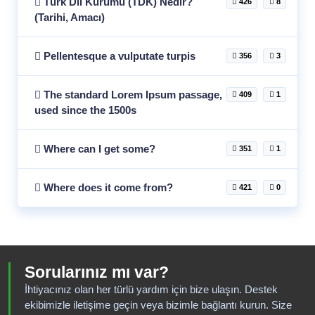
Türk Dil Kurumu (TDK) Nedir?
426
8
(Tarihi, Amacı)
Pellentesque a vulputate turpis
356
3
The standard Lorem Ipsum passage,
409
1
used since the 1500s
Where can I get some?
351
1
Where does it come from?
421
0
Sorularınız mı var?
İhtiyacınız olan her türlü yardım için bize ulaşın. Destek
ekibimizle iletişime geçin veya bizimle bağlantı kurun. Size