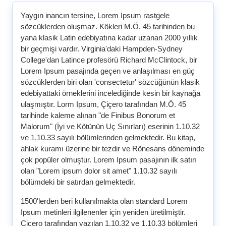
Yaygın inancın tersine, Lorem Ipsum rastgele
sözcüklerden oluşmaz. Kökleri M.Ö. 45 tarihinden bu
yana klasik Latin edebiyatına kadar uzanan 2000 yıllık
bir geçmişi vardır. Virginia'daki Hampden-Sydney
College'dan Latince profesörü Richard McClintock, bir
Lorem Ipsum pasajında geçen ve anlaşılması en güç
sözcüklerden biri olan 'consectetur' sözcüğünün klasik
edebiyattaki örneklerini incelediğinde kesin bir kaynağa
ulaşmıştır. Lorm Ipsum, Çiçero tarafından M.Ö. 45
tarihinde kaleme alınan "de Finibus Bonorum et
Malorum" (İyi ve Kötünün Uç Sınırları) eserinin 1.10.32
ve 1.10.33 sayılı bölümlerinden gelmektedir. Bu kitap,
ahlak kuramı üzerine bir tezdir ve Rönesans döneminde
çok popüler olmuştur. Lorem Ipsum pasajının ilk satırı
olan "Lorem ipsum dolor sit amet" 1.10.32 sayılı
bölümdeki bir satırdan gelmektedir.
1500'lerden beri kullanılmakta olan standard Lorem
Ipsum metinleri ilgilenenler için yeniden üretilmiştir.
Çiçero tarafından yazılan 1.10.32 ve 1.10.33 bölümleri