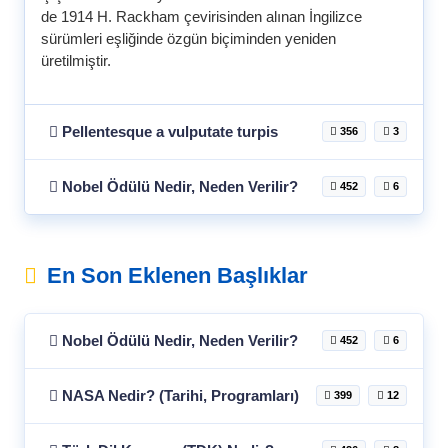
de 1914 H. Rackham çevirisinden alınan İngilizce
sürümleri eşliğinde özgün biçiminden yeniden
üretilmiştir.
Pellentesque a vulputate turpis
356
3
Nobel Ödülü Nedir, Neden Verilir?
452
6
En Son Eklenen Başlıklar
Nobel Ödülü Nedir, Neden Verilir?
452
6
NASA Nedir? (Tarihi, Programları)
399
12