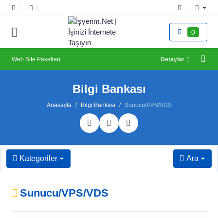
0
Web Site Paketleri
Detaylar
Bilgi Bankası
Anasayfa
Bilgi Bankası
Sunucu/VPS/VDS
Kategoriler
Ara
Sunucu/VPS/VDS