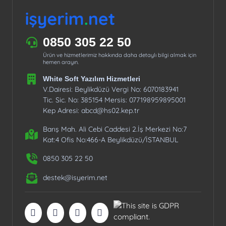
0850 305 22 50
Ürün ve hizmetlerimiz hakkında daha detaylı bilgi almak için
hemen arayın.
White Soft Yazılım Hizmetleri
V.Dairesi: Beylikdüzü Vergi No: 6070183941
Tic. Sic. No: 385154 Mersis: 077198959895001
Kep Adresi: abcd@hs02.kep.tr
Barış Mah. Ali Cebi Caddesi 2.İş Merkezi No:7
Kat:4 Ofis No:466-A Beylikdüzü/İSTANBUL
0850 305 22 50
destek@isyerim.net