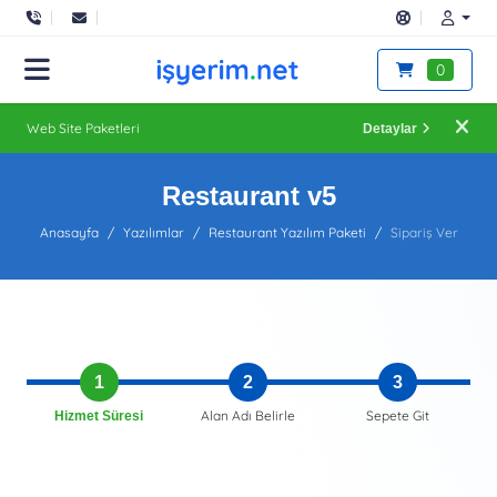
0
Web Site Paketleri
Detaylar
Restaurant v5
Anasayfa
Yazılımlar
Restaurant Yazılım Paketi
Sipariş Ver
1
2
3
Alan Adı Belirle
Sepete Git
Hizmet Süresi